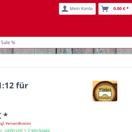
Mein Konto
0,00 € *
 Sale %
:12 für
€ *
zgl. Versandkosten
r, Lieferzeit 1-2 Werktage