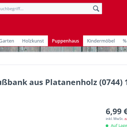
Garten
Holzkunst
Puppenhaus
Kindermöbel
%
ußbank aus Platanenholz (0744) 1
6,99 
inkl. MwSt.
z
Auf Lage