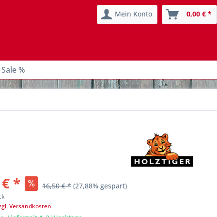
Mein Konto
0,00 € *
 Sale %
 € *
16,50 € *
(27,88% gespart)
ck
zgl. Versandkosten