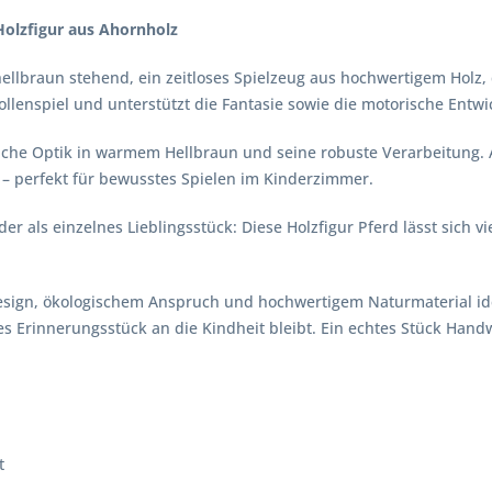
Holzfigur aus Ahornholz
d hellbraun stehend, ein zeitloses Spielzeug aus hochwertigem Holz
 Rollenspiel und unterstützt die Fantasie sowie die motorische Entw
che Optik in warmem Hellbraun und seine robuste Verarbeitung. Al
n – perfekt für bewusstes Spielen im Kinderzimmer.
der als einzelnes Lieblingsstück: Diese Holzfigur Pferd lässt sich v
Design, ökologischem Anspruch und hochwertigem Naturmaterial ide
es Erinnerungsstück an die Kindheit bleibt. Ein echtes Stück Han
t