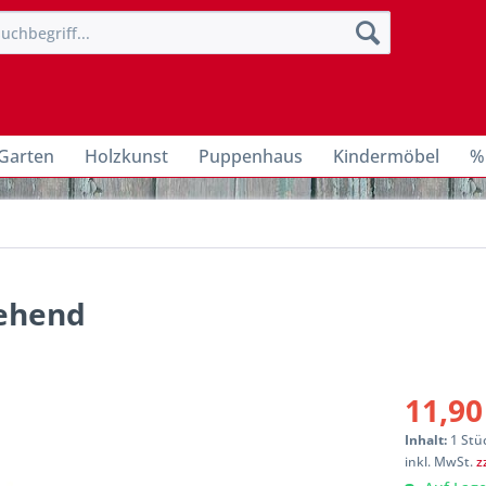
Garten
Holzkunst
Puppenhaus
Kindermöbel
%
tehend
11,90
Inhalt:
1 Stü
inkl. MwSt.
z