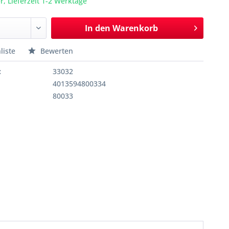
r, Lieferzeit 1-2 Werktage
In den
Warenkorb
liste
Bewerten
:
33032
4013594800334
80033