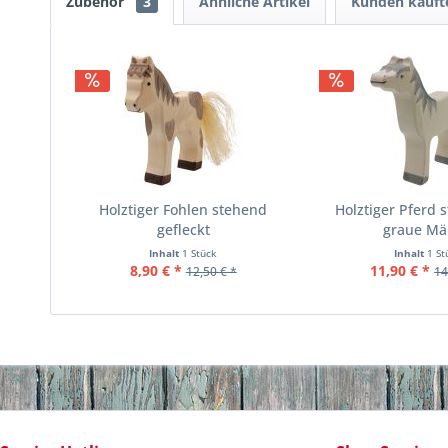
Zubehör
3
Ähnliche Artikel
Kunden kauft
Holztiger Fohlen stehend
Holztiger Pferd 
gefleckt
graue M
Inhalt
1 Stück
Inhalt
1 St
8,90 € *
11,90 € *
12,50 € *
14