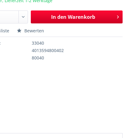
r, Lieferzeit 1-2 Werktage
In den
Warenkorb
liste
Bewerten
:
33040
4013594800402
80040