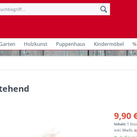
Garten
Holzkunst
Puppenhaus
Kindermöbel
%
stehend
9,90 
Inhalt:
1 Stü
inkl. MwSt.
z