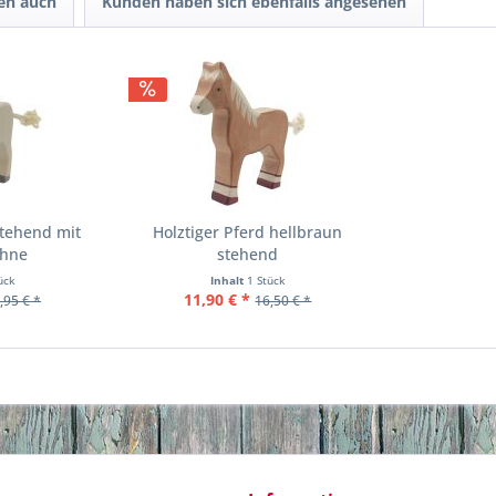
en auch
Kunden haben sich ebenfalls angesehen
stehend mit
Holztiger Pferd hellbraun
ähne
stehend
ück
Inhalt
1 Stück
11,90 € *
,95 € *
16,50 € *