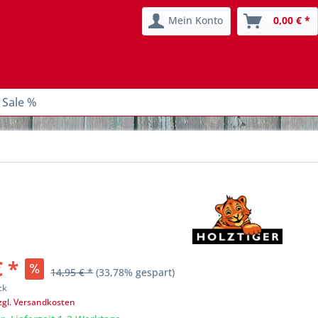
Mein Konto
0,00 € *
 Sale %
€ *
14,95 € *
(33,78% gespart)
ck
zgl. Versandkosten