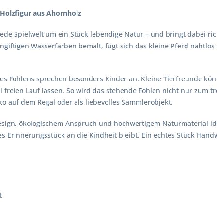
 Holzfigur aus Ahornholz
jede Spielwelt um ein Stück lebendige Natur – und bringt dabei ric
ungiftigen Wasserfarben bemalt, fügt sich das kleine Pferd nahtlo
des Fohlens sprechen besonders Kinder an: Kleine Tierfreunde kö
 freien Lauf lassen. So wird das stehende Fohlen nicht nur zum tr
eko auf dem Regal oder als liebevolles Sammlerobjekt.
Design, ökologischem Anspruch und hochwertigem Naturmaterial ide
es Erinnerungsstück an die Kindheit bleibt. Ein echtes Stück Han
t