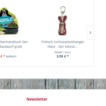
uberhandtuch Der
Trötsch Schlüsselanhänger
Tröt
Maulwurf groß
Hase - Der kleine...
Inhalt
1 Stück
 € *
3,95 € *
6,95 € *
Newsletter