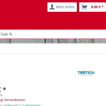
Mein Konto
0,00 € *
 Sale %
€ *
ck
zgl. Versandkosten
r, Lieferzeit 1-2 Werktage