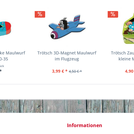
cke Maulwurf
Trötsch 3D-Magnet Maulwurf
Trötsch Za
0-35
im Flugzeug
kleine 
ück
*
3,99 € *
4,90
4,50 € *
Informationen