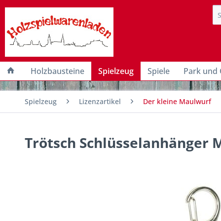
Holzbausteine
Spielzeug
Spiele
Park und 
Spielzeug
Lizenzartikel
Der kleine Maulwurf
Trötsch Schlüsselanhänger M