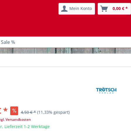
Mein Konto
0,00 € *
 Sale %
€ *
4,50 € *
(11,33% gespart)
zgl. Versandkosten
r, Lieferzeit 1-2 Werktage