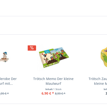
derobe Der
Trötsch Memo Der kleine
Trötsch Za
f mit...
Maulwurf
kleine 
Inhalt
1 Stück
In
6,90 € *
,99 € *
8,99 € *