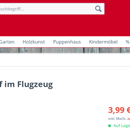
Garten
Holzkunst
Puppenhaus
Kindermöbel
%
 im Flugzeug
3,99 
inkl. MwSt.
z
Auf Lage