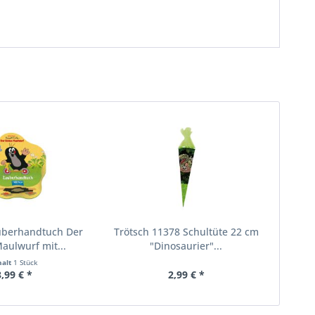
uberhandtuch Der
Trötsch 11378 Schultüte 22 cm
Maulwurf mit...
"Dinosaurier"...
halt
1 Stück
3,99 € *
2,99 € *