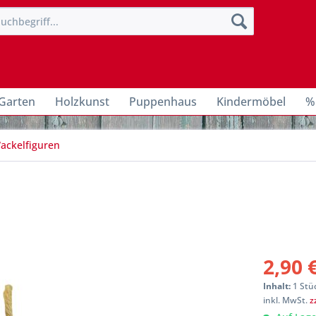
Garten
Holzkunst
Puppenhaus
Kindermöbel
%
Wackelfiguren
2,90 
Inhalt:
1 Stü
inkl. MwSt.
z