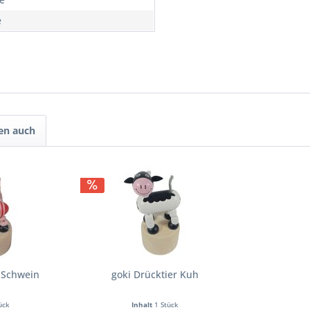
e
en auch
r Schwein
goki Drücktier Kuh
ück
Inhalt
1 Stück