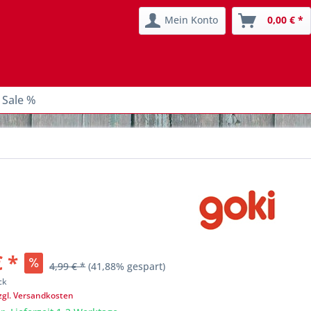
Mein Konto
0,00 € *
 Sale %
€ *
4,99 € *
(41,88% gespart)
ck
zgl. Versandkosten