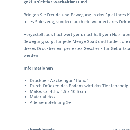
goki Drücktier Wackeltier Hund
Bringen Sie Freude und Bewegung in das Spiel Ihres Ki
tolles Spielzeug, sondern auch ein wunderbares Dekor
Hergestellt aus hochwertigem, nachhaltigem Holz, üb
Bewegung sorgt für jede Menge Spaß und fördert die m
dieses Drücktier ein perfektes Geschenk für Geburtst
werden!
Informationen
Drücktier-Wackelfigur "Hund"
Durch Drücken des Bodens wird das Tier lebendig!
Maße: ca. 4,5 x 4,5 x 10,5 cm
Material Holz
Altersempfehlung 3+
Altershinweis:
ab 3 Jah