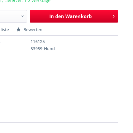
r, Lieferzeit 1-2 Werktage
In den
Warenkorb
liste
Bewerten
:
116125
53959-Hund