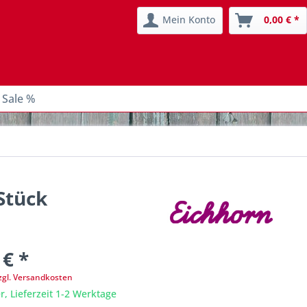
Mein Konto
0,00 € *
 Sale %
Stück
 € *
zgl. Versandkosten
r, Lieferzeit 1-2 Werktage