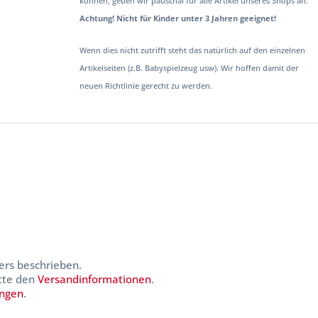
können, geben wir pauschal für alle Artikel unseres Shops an:
Achtung! Nicht für Kinder unter 3 Jahren geeignet!
Wenn dies nicht zutrifft steht das natürlich auf den einzelnen
Artikelseiten (z.B. Babyspielzeug usw). Wir hoffen damit der
neuen Richtlinie gerecht zu werden.
ers beschrieben.
itte den
Versandinformationen
.
ungen
.