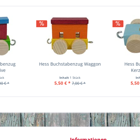
abenzug
Hess Buchstabenzug Waggon
Hess B
ive
Ker
ück
Inhalt
1 Stück
In
5,50 € *
5,50
00 € *
7,00 € *
Informationen