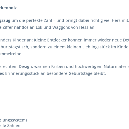
irkenholz
gszug
um die perfekte Zahl – und bringt dabei richtig viel Herz mi
ie Ziffer nahtlos an Lok und Waggons von Hess an.
sonders Kinder an: Kleine Entdecker können immer wieder neue Det
 Geburtstagstisch, sondern zu einem kleinen Lieblingsstück im Kin
Sammelreihe.
gerechtem Design, warmen Farben und hochwertigem Naturmaterial 
les Erinnerungsstück an besondere Geburtstage bleibt.
plungssystem)
elle Zahlen