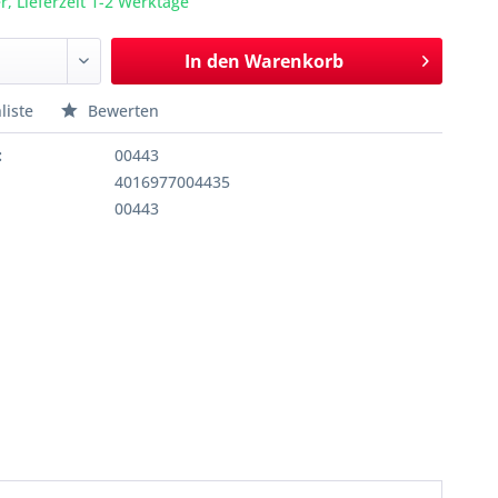
r, Lieferzeit 1-2 Werktage
In den
Warenkorb
liste
Bewerten
:
00443
4016977004435
00443