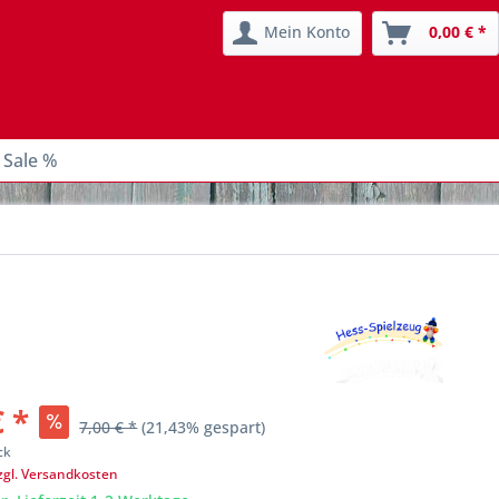
Mein Konto
0,00 € *
 Sale %
€ *
7,00 € *
(21,43% gespart)
ck
zgl. Versandkosten