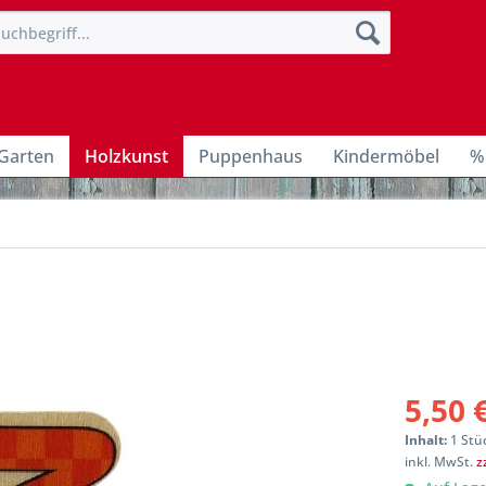
Garten
Holzkunst
Puppenhaus
Kindermöbel
%
5,50 
Inhalt:
1 Stü
inkl. MwSt.
z