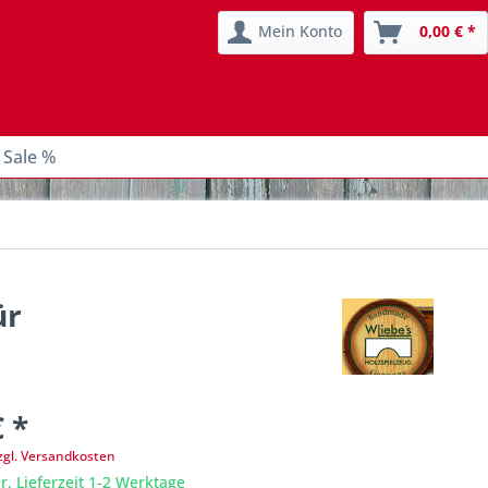
Mein Konto
0,00 € *
 Sale %
ür
€ *
zgl. Versandkosten
r, Lieferzeit 1-2 Werktage