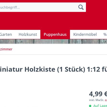
Garten
Holzkunst
Puppenhaus
Kindermöbel
%
erzimmer
niatur Holzkiste (1 Stück) 1:12 f
4,99 
inkl. MwSt.
z
Auf Lage