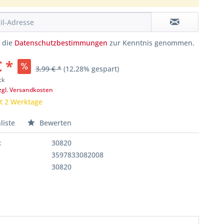
e die
Datenschutzbestimmungen
zur Kenntnis genommen.
€ *
3,99 € *
(12,28% gespart)
ck
zgl. Versandkosten
it 2 Werktage
liste
Bewerten
:
30820
3597833082008
30820