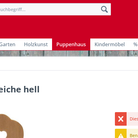
Garten
Holzkunst
Puppenhaus
Kindermöbel
%
eiche hell
Dies
Bena