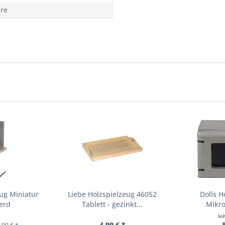
hre
eug Miniatur
Liebe Holzspielzeug 46052
Dolls H
erd
Tablett - gezinkt...
Mikro
In
4,99 € *