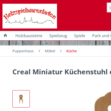
Holzbausteine
Spielzeug
Spiele
Park und 
Puppenhaus
Möbel
Küche
Creal Miniatur Küchenstuhl 