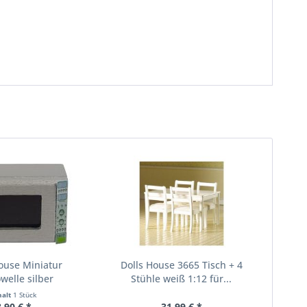
ouse Miniatur
Dolls House 3665 Tisch + 4
welle silber
Stühle weiß 1:12 für...
halt
1 Stück
8,90 € *
31,99 € *