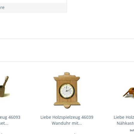
hre
zeug 46093
Liebe Holzspielzeug 46039
Liebe Hol
et...
Wanduhr mit...
Nähkaste
In