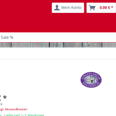
Mein Konto
0,00 € *
 Sale %
€ *
ck
zgl. Versandkosten
r, Lieferzeit 1-2 Werktage