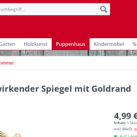
Garten
Holzkunst
Puppenhaus
Kindermöbel
%
zimmer
wirkender Spiegel mit Goldrand
4,99 
Inhalt:
1 Stü
inkl. MwSt.
z
Auf Lage