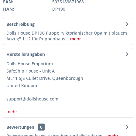
EAN:
5035189671968
HAN:
DP190
Beschreibung
Dolls House DP190 Puppe "viktorianischer Opa mit blauem
Anzug" 1:12 für Puppenhaus...
mehr
Herstellerangaben
Dolls House Emporium
SafeShip House - Unit A
ME11 5JS Cullet Drive, Queenborough
United Kindom
support@dollshouse.com
mehr
Bewertungen
0
Bewertungen lesen, schreiben und diskutieren...
mehr