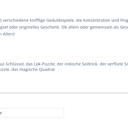
 verschiedene knifflige Geduldsspiele, die Konzentration und Finge
gsel oder originelles Geschenk. Ob allein oder gemeinsam als Gesel
 Alters!
z-Schlüssel, das Lok-Puzzle, der indische Seiltrick, der verflixte S
das T-Puzzle, das magische Quadrat
re