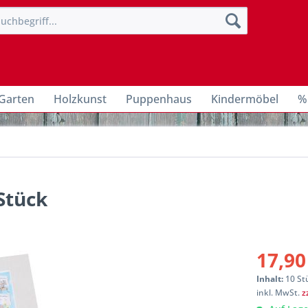
Garten
Holzkunst
Puppenhaus
Kindermöbel
%
 Stück
17,90
Inhalt:
10 St
inkl. MwSt.
z