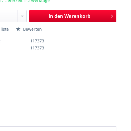
r, Lieferzeit 1-2 Werktage
In den
Warenkorb
liste
Bewerten
:
117373
117373