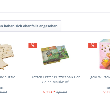
n haben sich ebenfalls angesehen
andpuzzle
Trötsch Erster Puzzlespaß Der
goki Würfel
kleine Maulwurf
ück
In
6,90 € *
6,90
95 € *
8,99 € *