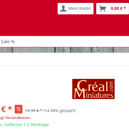
Mein Konto
0,00 € *
 Sale %
 € *
13,99 € *
(14,94% gespart)
zgl. Versandkosten
r, Lieferzeit 1-2 Werktage