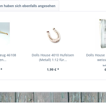
n haben sich ebenfalls angesehen
zeug 46108
Dolls House 4010 Hufeisen
Dolls House
n...
(Metall) 1:12 für...
weiss
In
 *
1,99 € *