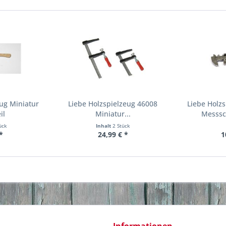
eug Miniatur
Liebe Holzspielzeug 46008
Liebe Holzs
il
Miniatur...
Messsch
ück
Inhalt
2 Stück
*
24,99 € *
1