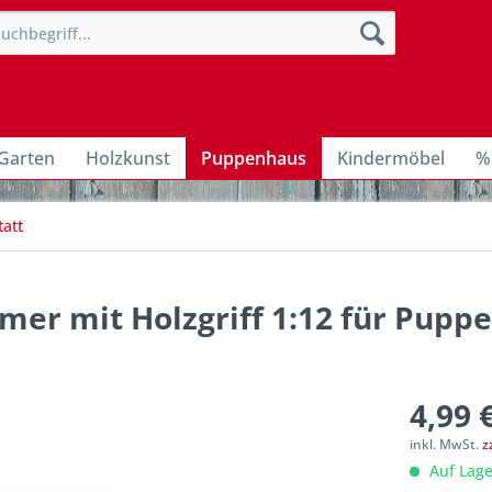
Garten
Holzkunst
Puppenhaus
Kindermöbel
%
att
imer mit Holzgriff 1:12 für Pupp
4,99 
inkl. MwSt.
z
Auf Lage