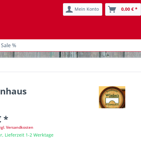
Mein Konto
0,00 € *
 Sale %
enhaus
€ *
zgl. Versandkosten
r, Lieferzeit 1-2 Werktage