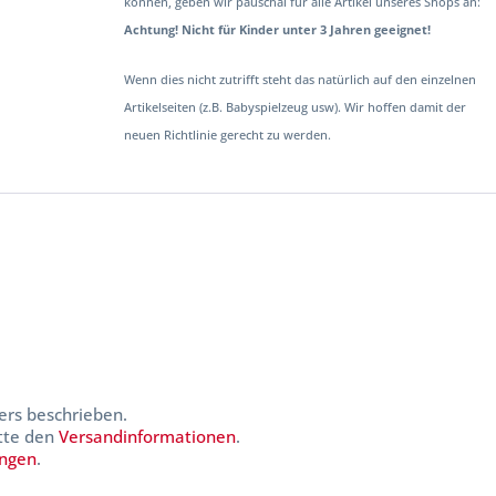
können, geben wir pauschal für alle Artikel unseres Shops an:
Achtung! Nicht für Kinder unter 3 Jahren geeignet!
Wenn dies nicht zutrifft steht das natürlich auf den einzelnen
Artikelseiten (z.B. Babyspielzeug usw). Wir hoffen damit der
neuen Richtlinie gerecht zu werden.
ers beschrieben.
itte den
Versandinformationen
.
ungen
.