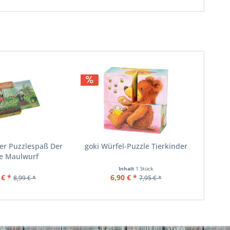
ter Puzzlespaß Der
goki Würfel-Puzzle Tierkinder
ne Maulwurf
Inhalt
1 Stück
 € *
6,90 € *
8,99 € *
7,95 € *