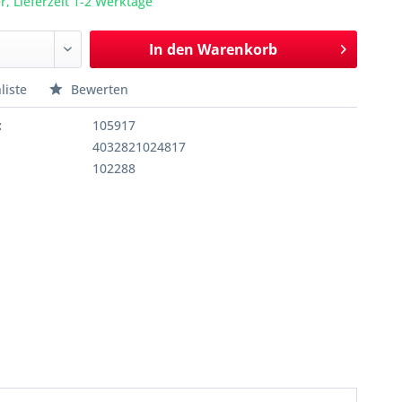
r, Lieferzeit 1-2 Werktage
In den
Warenkorb
liste
Bewerten
:
105917
4032821024817
102288