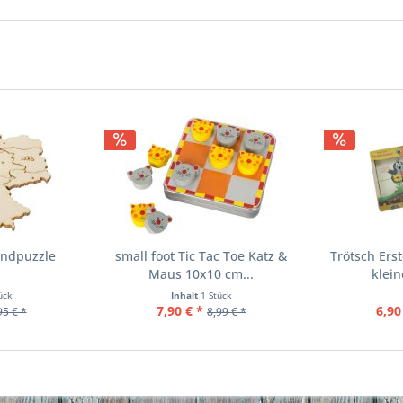
andpuzzle
small foot Tic Tac Toe Katz &
Trötsch Ers
Maus 10x10 cm...
klei
ück
Inhalt
1 Stück
7,90 € *
6,90
95 € *
8,99 € *