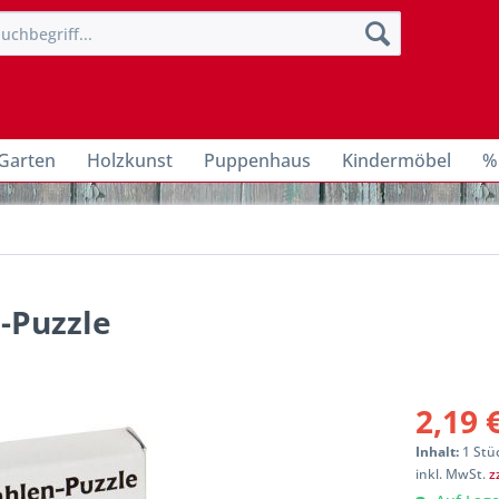
Garten
Holzkunst
Puppenhaus
Kindermöbel
%
n-Puzzle
2,19 
Inhalt:
1 Stü
inkl. MwSt.
z