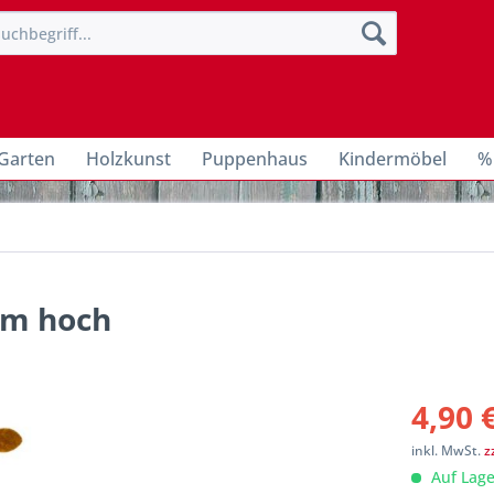
Garten
Holzkunst
Puppenhaus
Kindermöbel
%
 cm hoch
4,90 
inkl. MwSt.
z
Auf Lage