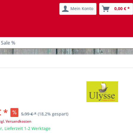
Mein Konto
0,00 € *
 Sale %
€ *
5,99 € *
(18,2% gespart)
zgl. Versandkosten
r, Lieferzeit 1-2 Werktage