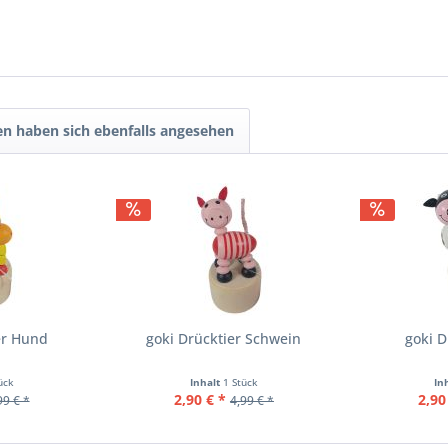
n haben sich ebenfalls angesehen
er Hund
goki Drücktier Schwein
goki D
ück
Inhalt
1 Stück
In
2,90 € *
2,90
99 € *
4,99 € *