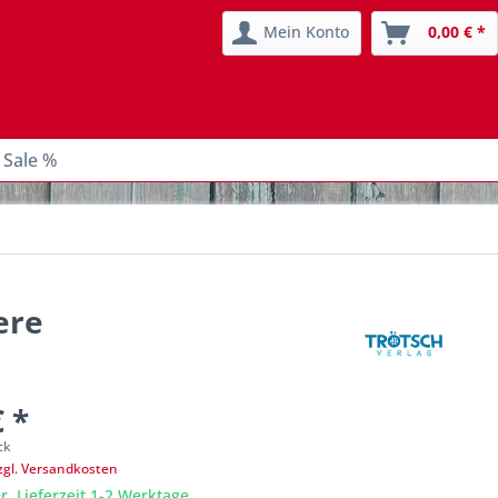
Mein Konto
0,00 € *
 Sale %
ere
€ *
ck
zgl. Versandkosten
r, Lieferzeit 1-2 Werktage