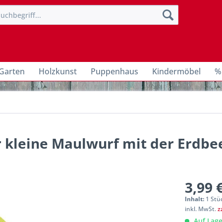
Garten
Holzkunst
Puppenhaus
Kindermöbel
%
 kleine Maulwurf mit der Erdbe
3,99 
Inhalt:
1 Stü
inkl. MwSt.
z
Auf Lage