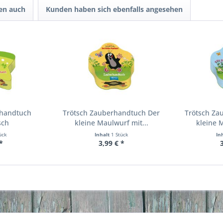
en auch
Kunden haben sich ebenfalls angesehen
rhandtuch
Trötsch Zauberhandtuch Der
Trötsch Za
sch
kleine Maulwurf mit...
kleine 
ück
Inhalt
1 Stück
In
*
3,99 € *