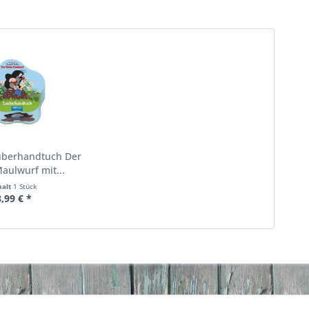
uberhandtuch Der
Maulwurf mit...
halt
1 Stück
3,99 € *