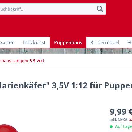
Garten
Holzkunst
Puppenhaus
Kindermöbel
%
haus Lampen 3,5 Volt
arienkäfer" 3,5V 1:12 für Pupp
9,99 
inkl. MwSt.
z
Auf Lage