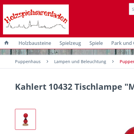
Holzbausteine
Spielzeug
Spiele
Park und 
Puppenhaus
Lampen und Beleuchtung
Puppen
Kahlert 10432 Tischlampe "M