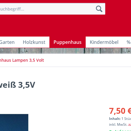
Garten
Holzkunst
Puppenhaus
Kindermöbel
%
haus Lampen 3,5 Volt
eiß 3,5V
7,50 
Inhalt:
1 Stü
inkl. MwSt.
z