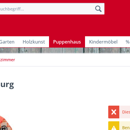
Garten
Holzkunst
Puppenhaus
Kindermöbel
%
erzimmer
burg
Dies
Bena