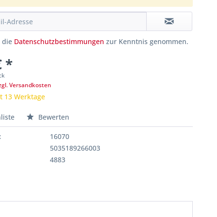
e die
Datenschutzbestimmungen
zur Kenntnis genommen.
€ *
ck
zgl. Versandkosten
it 13 Werktage
liste
Bewerten
:
16070
5035189266003
4883