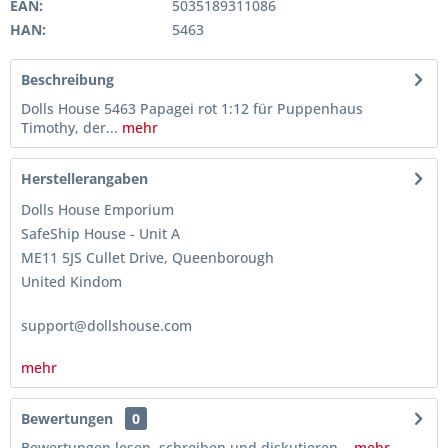
EAN:
5035189311086
HAN:
5463
Beschreibung
Dolls House 5463 Papagei rot 1:12 für Puppenhaus
Timothy, der...
mehr
Herstellerangaben
Dolls House Emporium
SafeShip House - Unit A
ME11 5JS Cullet Drive, Queenborough
United Kindom
support@dollshouse.com
mehr
Bewertungen
0
Bewertungen lesen, schreiben und diskutieren...
mehr