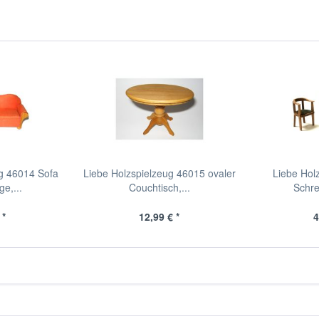
g 46014 Sofa
Liebe Holzspielzeug 46015 ovaler
Liebe Hol
e,...
Couchtisch,...
Schrei
 *
12,99 € *
4