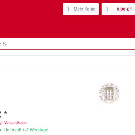
Mein Konto
0,00 € *
e %
 *
gl. Versandkosten
, Lieferzeit 1-2 Werktage