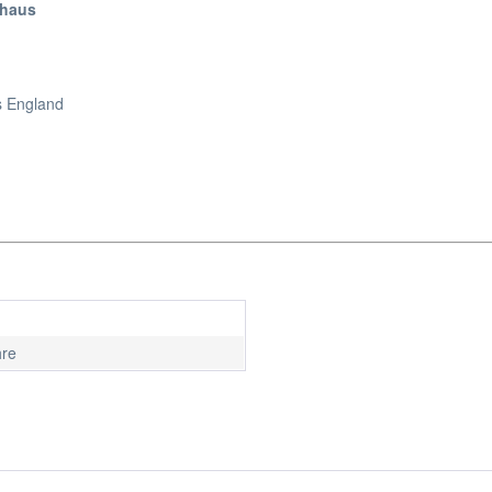
nhaus
s England
hre