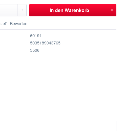
In den
Warenkorb
ste
Bewerten
60191
5035189043765
5506