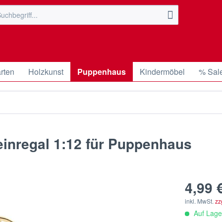
rten
Holzkunst
Puppenhaus
Kindermöbel
% Sal
inregal 1:12 für Puppenhaus
4,99 €
inkl. MwSt.
zz
Auf Lager